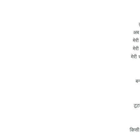
अब 
मेर
मेर
मेरी
बन
टूट
किसी 