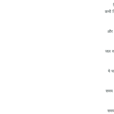
कभी क
और म
जल सद
ये घ
समय 
समय 