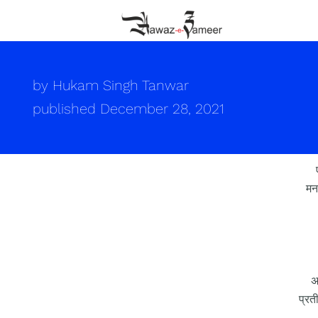
by
Hukam Singh Tanwar
published
December 28, 2021
मन
अ
प्रती