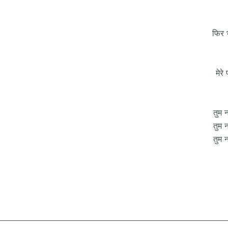
फिर 
मेर
तुम 
तुम 
तुम 