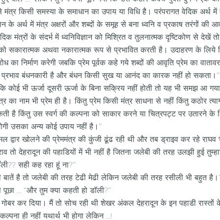
से मंत्र किसी समस्या के समाधान का उपाय या विधि है। परंपरागत वेदिक अर्थ में
के अर्थ में मंत्र अक्षरों और शब्दों के समूह से बना ध्वनि व प्रकाष तरंगों की आव
वेदिक मंत्रों के संदर्भ में ध्वनिविज्ञान को मिश्रित व तुलनात्मक दृष्टिकोण से देखें त
 को सकारात्मक अथवा नकारात्मक रूप से प्रभावित करती है। उदाहरण के लिये 
ं क्रोध का निर्माण करेगी जबकि प्रेम पूर्वक कहे गये शब्दों की आवृति प्रेम का वात
्रों का प्रभाव बंधनकारी है और बंधन किसी सुख या आनंद का कारक नहीं हो सकता।’’
 कि कोई भी ऊर्जा दूसरी ऊर्जा के बिना सक्रिय नहीं होती तो यह भी समझ आ गय
त्र का नाम भी प्रेम ही है। किंतु प्रेम किसी मंत्र साधना से नहीं किंतु कठोर त्
सकती है किंतु उस स्वर्ग की कल्पना को साकार करने या चित्रपट्ट पर उतारने के 
गी उसका अन्य कोई उपाय नहीं है।’’
ल द्वार खोलने की प्रेममंत्र की कुंजी ढूंढ रही थी और तब ड्राइव कर रहे राघव भै
 तो देहरादून की पहाडियों में भी नहीं है जितना जलेबी की तरह उलझी हुई तुम्हारी ब
ाॅली?? सही कह रहा हूं ना?’’
 बातें है तो जलेबी की तरह टेढी मेढी लेकिन जलेबी की तरह रसीली भी बहुत है।’
से पूछा … ‘‘और तुम क्या कहती हो डाॅली?’’
 गोबर कर दिया। मैं तो सोच रही थी शेखर अंकल देहरादून के इन पहाडी रास्तों के
 कल्पना ही नहीं यथार्थ भी होगा लेकिन …!