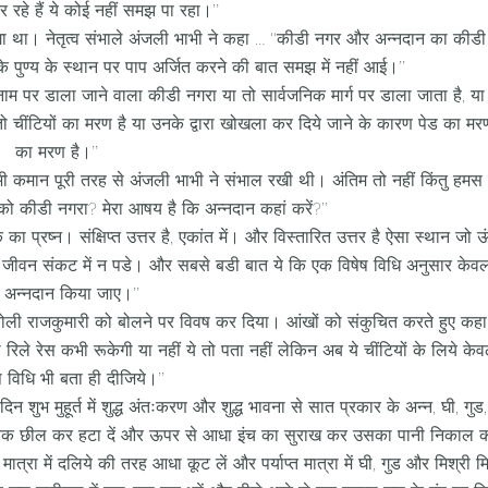
 रहे हैं ये कोई नहीं समझ पा रहा।’’
गा था। नेतृत्व संभाले अंजली भाभी ने कहा … ‘‘कीडी नगर और अन्नदान का कीड
े पुण्य के स्थान पर पाप अर्जित करने की बात समझ में नहीं आई।’’
 नाम पर डाला जाने वाला कीडी नगरा या तो सार्वजनिक मार्ग पर डाला जाता है, 
 तो चींटियों का मरण है या उनके द्वारा खोखला कर दिये जाने के कारण पेड का 
का मरण है।’’
 कमान पूरी तरह से अंजली भाभी ने संभाल रखी थी। अंतिम तो नहीं किंतु हम
ों को कीडी नगरा? मेरा आषय है कि अन्नदान कहां करें?’’
ा प्रष्न। संक्षिप्त उत्तर है, एकांत में। और विस्तारित उत्तर है ऐसा स्थान जो ऊ
ा जीवन संकट में न पडे। और सबसे बडी बात ये कि एक विषेष विधि अनुसार केवल रा
े अन्नदान किया जाए।’’
 चोबोली राजकुमारी को बोलने पर विवष कर दिया। आंखों को संकुचित करते हुए क
ी रिले रेस कभी रूकेगी या नहीं ये तो पता नहीं लेकिन अब ये चींटियों के लिये केव
ष विधि भी बता ही दीजिये।’’
न शुभ मुहूर्त में शुद्ध अंतःकरण और शुद्ध भावना से सात प्रकार के अन्न, घी, गुड
्वक छील कर हटा दें और ऊपर से आधा इंच का सुराख कर उसका पानी निकाल कर ध
रा में दलिये की तरह आधा कूट लें और पर्याप्त मात्रा में घी, गुड और मिश्री 