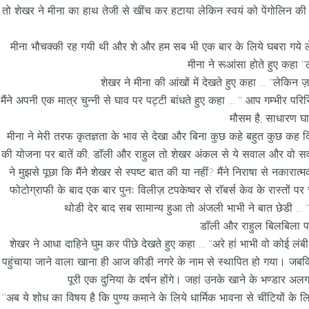
तो शेखर ने मीना का हाथ तेजी से खींच कर हटाया लेकिन स्वयं को पेंगोलिन की ते
मीना भौचक्की रह गयी थी और शे और हम सब भी एक बार के लिये घबरा गये लेकिन 
मीना ने रूआंसा होते हुए कहा ‘‘
शेखर ने मीना की आंखों में देखते हुए कहा … ‘‘लेकिन ज़ख़
मैंने अपनी एक मात्र चुन्नी से घाव पर पट्टी बांधते हुए कहा … ‘‘ आप गम्भीर परिस
मौसम है, साधारण घाव 
मीना ने मेरी तरफ कृतज्ञता के भाव से देखा और बिना कुछ कहे बहुत कुछ कह 
की योजना पर बातें की, डाॅली और राहुल तो शेखर अंकल से ये सवाल और वो सव
ने मुझसे पूछा कि मैंने शेखर से स्पष्ट बात की या नहीं? मैंने निराषा से नकारात
फोटोग्राफी के बाद एक बार पुनः विलीज़ टपकेष्वर से राॅबर्स केव के रास्तों
थोडी देर बाद सब सामान्य हुआ तो अंजली भाभी ने बात छेडी … ‘‘
डाॅली और राहुल बिलबिला प
शेखर ने आधा दाहिने घुम कर पीछे देखते हुए कहा … ‘‘अरे हां भाभी वो कोई ल
पहुंचाया जाने वाला खाना ही आज कीडी नगरे के नाम से स्थापित हो गया। जबकि
पूरी एक दुनिया के दर्षन होंगे। जहां उनके खाने के भण्डार 
‘‘अब ये शोध का विषय है कि पुण्य कमाने के लिये धार्मिक भावना से चींटियों के 