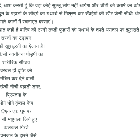
 हैं, आषा करती हूं कि वहां कोई सुल्लू सांप नहीं आयेगा और चींटी को बताषे का क
न के पहाडों के सौंदर्य का यथार्थ से मिश्रण कर सेंवईयों की खीर जैसी सीधी 
मारे कानों में रचनामृत बरसाएं।
ात कही है बारिष की ठण्डी ठण्डी फुहारों को यथार्थ के तपते धरातल पर झुलसते 
रास्तों का टेढ़ापन
की ख़ूबसूरती का ऐलान है।
किसी नवयौवना षोड़षी का
शारीरिक सौष्ठव
बरबस ही दृष्टि को
्तंभित कर देने वाली
ऊंची नीची पहाड़ी डगर,
प्रियतमा के
भीगे भीगे कुंतल केष
़एक एक घूम पर
 सौ मधुषाला लिये हुए
कलकल गिरते
ीवनजल के झरने जैसे