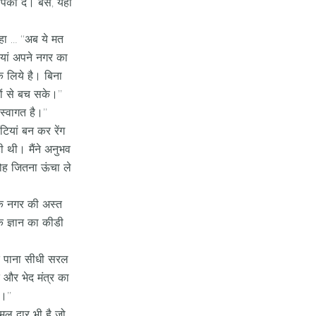
िपका दें। बस, यही
हा … ‘‘अब ये मत
टियां अपने नगर का
 लिये है। बिना
ों से बच सके।’’
्वागत है।’’
टियां बन कर रेंग
ी थी। मैंने अनुभव
रोह जितना ऊंचा ले
ं के नगर की अस्त
िक ज्ञान का कीडी
ेद पाना सीधी सरल
त और भेद मंत्र का
।’’
ल द्वार भी है जो