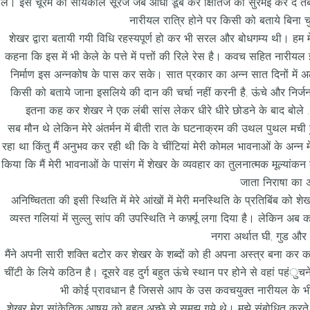
लें। इस चूरमें कों सांयकाल सूरज जब आधा डूब कर क्षितिज को सुरमई कर दे त
नारीयल रात्रि होने पर किसी को बताये बिना 
शेखर द्वारा बतायी गयी विधि रहस्यपूर्ण हो कर भी सरल और बोधगम्य थी। हम मे
कहना कि इस में भी केले के पत्ते में पत्तों की रिले रेस है। कवच सहित नारीय
निर्माण इस अन्नकोष के पास कर सके। सात प्रकार का अन्न सात दिनों में अ
किसी को बताये जाना इसलिये की दान की चर्चा नहीं करनी है, ऊंचे और निर्जन 
इतना कह कर शेखर ने एक लंबी सांस लेकर धीरे धीरे छोडने के बाद बोले … 
सब मौन थे लेकिन मेरे अंतर्मन में बीती रात के घटनाक्रम की उथल पुथल मची हु
रहा था किंतु मैं अनुभव कर रही थी कि वे चींटियां मेरी कोमल भावनाओं के अन्न
किया कि मैं मेरी भावनाओं के पासंग में शेखर के व्यवहार का तुलनात्मक मूल्या
जाता निराषा का
अनिष्चितता की इसी स्थिति में मेरे आंखों में मेरी मनस्थिति के प्रतिबिंब को श
व्यस्त गलियां में सुल्लु सांप की उपस्थिति ने कर्फ़्यू लगा दिया है। लेकिन अब 
नगरा अर्थात घी, गुड और 
मैंने अपनी सारी शक्ति बटोर कर शेखर के शब्दों को ही अपना अस्त्र बना कर 
चींटी के लिये कठिन है। दूसरे वह दुर्ग बहुत ऊंचे स्थान पर होने से वहां पहंुचने
भी कोई प्रावधान है जिससे आप के उस कवचयुक्त नारीयल के भीतर
शेखर मेरा सांकेतिक आषय को बहुत अच्छे से समझ गये थे। मुझे संबोधित करते हु