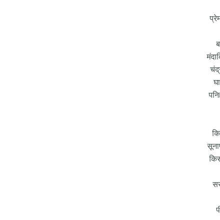
प्र
ब
मंदा
चंद
घा
पनि
कि
सून
किस
सर
प