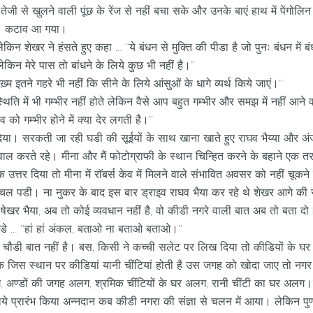
जी से खुलने वाली पूंछ के रेंज से नहीं बचा सके और उनके बाएं हाथ में पेंगोलिन 
कटाव आ गया।
शेखर ने हंसते हुए कहा … ‘‘ये बंधन से मुक्ति की पीडा है जो पुनः बंधन में बं
लेकिन मेरे पास तो बांधने के लिये कुछ भी नहीं है।’’
्म इतने गहरे भी नहीं कि सीने के लिये आंसुओं के धागे व्यर्थ किये जाएं।’’
्थिति में भी गम्भीर नहीं होते लेकिन वैसे आप बहुत गम्भीर और समझ में नहीं आने वा
को गम्भीर होने में क्या देर लगती है।’’
दिया। सरकती जा रही घडी की सूईयों के साथ खाना खाते हुए राघव भैय्या और अं
ाल करते रहे। मीना और मैं फोटोग्राफी के स्थान चिन्हित करने के बहाने एक त
्मक उत्तर दिया तो मीना में राॅबर्स केव में मिलने वाले संभावित अवसर को नहीं चूक
 पर चल पडी। ना नुकर के बाद इस बार ड्राइव राघव भैया कर रहे थे शेखर आगे की 
षेखर भैया, अब तो कोई व्यवधान नहीं है, वो कीडी नगरे वाली बात अब तो बता दो।
डे … ‘‘हां हां अंकल, बताओ ना बताओ बताओ।’’
ंबी चौडी बात नहीं है। बस, किसी ने कच्ची सलेट पर लिख दिया तो कीडियों के घ
 जिस स्थान पर कीडियां यानी चींटियां होती है उस जगह को खोदा जाए तो नगर के
अलग, अण्डों की जगह अलग, श्रमिक चींटियों के घर अलग, रानी चींटी का घर अलग।‘
लिये प्रारंभ किया अन्नदान कब कीडी नगरा की संज्ञा से चलन में आया। लेकिन पुण्य