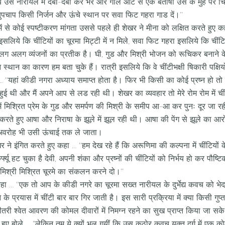
ब उस नारीयल में दबा-दबा कर भरें और गीले आटे से एक बताषा उस के मुंह पर च
चुपचाप किसी निर्जन और ऊंचे स्थान पर सवा फिट गहरा गाड दें।’’
ं से कोई स्पष्टीकरण मांगता उससे पहले ही शेखर ने मीना को लक्षित करते हुए क
ल इसलिये कि चींटियों का चूरमा मिट्टी में न मिले, सवा फिट गहरा इसलिये कि चीं
लग अलग व्यंजनों का प्रतीक है। घी, गुड और मिश्री भोजन को रूचिकर बनाने के
स्थान का कारण हम बता चुके हैं। रात्री इसलिये कि वे चींटीभक्षी षिकारी पक्षिय
‘‘यहां कीडी नगरा अध्याय समाप्त होता है। फिर भी किसी का कोई प्रष्न हो तो स
ई थी और मैं अपने आप से लड रही थी। शेखर का व्यवहार तो मेरे रोम रोम में चीं
 में मिश्रित प्रेम के गुड और समर्पण की मिश्री के समीप आ-आ कर पुनः दूर जा रह
ंकन करते हुए आषा और निराषा के झूले में झूल रही थी। आषा की पेंग से झूले का आ
 अवरोह भी उसी ऊंचाई तक ले जाता।
ेखर ने इंगित करते हुए कहा … ‘‘हम देख रहे हैं कि अरूणिमा की कल्पना में चींटियो
कर्फ्यू हट चुका है देवी, अपनी शंका और प्रष्नों की चींटियों को निर्भय हो कर पौष्ट
मिश्री मिश्रित चूरमे का संकलन करने दो।’’
कहा … ‘‘एक तो आप के कीडी नगरे का चूरमा सख्त नारीयल के दुर्भेद्य कवच को भ
 के प्रयास में चींटी बार बार गिर जाती है। इस सारी प्रक्रिया में क्या किसी गुप्
ी श्वेत आवरण की कोमल दीवारों में निमग्न रहने का सुख प्राप्त किया जा सके
ए बोले … ”लेकिन तुम ये क्यों भूल गयीं कि उस कठोर कवच युक्त दुर्ग में एक कोम